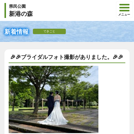
県民公園
新港の森
メニュー
新着情報
できごと
🎉🎉ブライダルフォト撮影がありました。🎉🎉