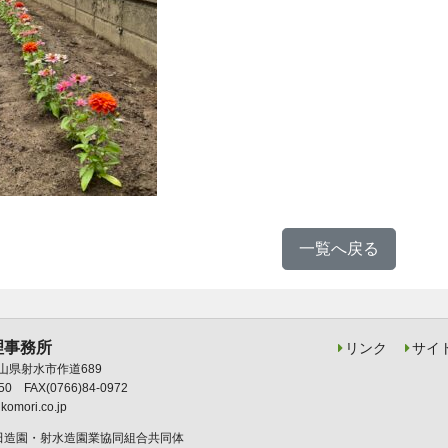
一覧へ戻る
理事務所
リンク
サイ
 富山県射水市作道689
950 FAX(0766)84-0972
komori.co.jp
田造園・射水造園業協同組合共同体