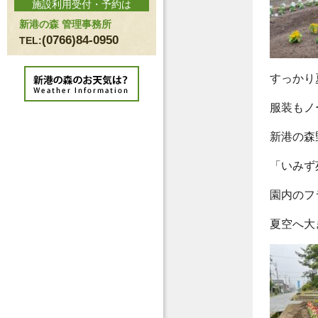
施設利用受付・予約は
新港の森 管理事務所
(0766)84-0950
TEL:
すっかり
服装もノ
新港の森
「いみず
園内のフ
夏空へ大