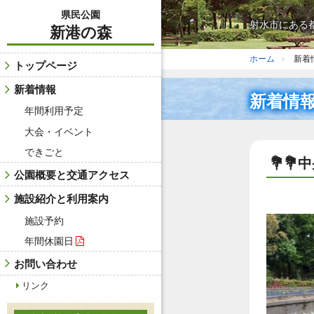
県民公園
射水市にある
新港の森
ホーム
新着
トップページ
新着情報
新着情
大会・イベント
できごと
💐
公園概要と交通アクセス
施設紹介と利用案内
施設予約
年間休園日
お問い合わせ
リンク