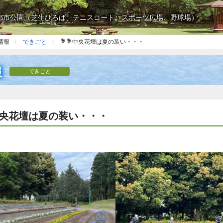
都市公園（芝生ひろば、テニスコート、スポーツ広場、野球場）
情報
できごと
💐💐中央花壇は夏の装い・・・
報
できごと
中央花壇は夏の装い・・・