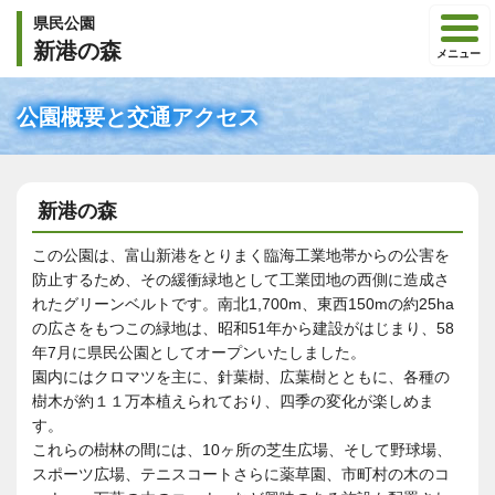
県民公園
新港の森
メニュー
公園概要と交通アクセス
新港の森
この公園は、富山新港をとりまく臨海工業地帯からの公害を
防止するため、その緩衝緑地として工業団地の西側に造成さ
れたグリーンベルトです。南北1,700m、東西150mの約25ha
の広さをもつこの緑地は、昭和51年から建設がはじまり、58
年7月に県民公園としてオープンいたしました。
園内にはクロマツを主に、針葉樹、広葉樹とともに、各種の
樹木が約１１万本植えられており、四季の変化が楽しめま
す。
これらの樹林の間には、10ヶ所の芝生広場、そして野球場、
スポーツ広場、テニスコートさらに薬草園、市町村の木のコ