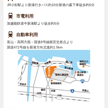
JR小杉駅より新湊行きバス約10分新港の森下車徒歩約5分
市電利用
加越能鉄道中新湊駅より徒歩約5分
自動車利用
富山・高岡方面－国道8号線鏡宮交差点より
国道472号線を新港方向北進約1.5km